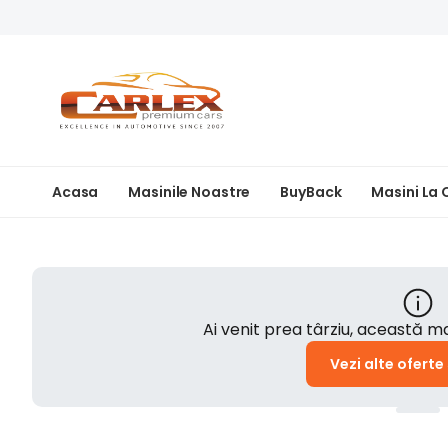
Acasa
Masinile Noastre
BuyBack
Masini La
Ai venit prea târziu, această 
Vezi alte oferte