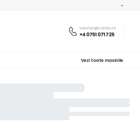
vanzari@carlex.ro
+4 0751 071 725
Vezi toate masinile