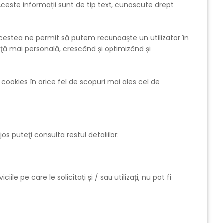
ceste informații sunt de tip text, cunoscute drept
Acestea ne permit să putem recunoaşte un utilizator în
nţă mai personală, crescând și optimizând și
ookies în orice fel de scopuri mai ales cel de
s puteţi consulta restul detaliilor:
le pe care le solicitați și / sau utilizați, nu pot fi