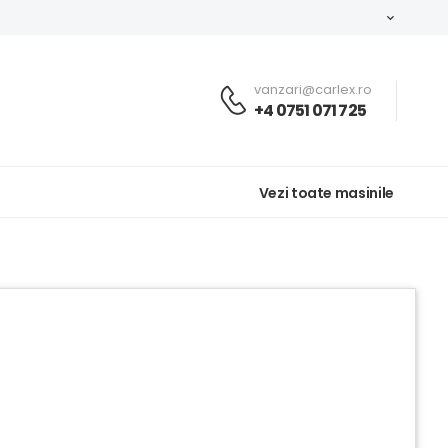
vanzari@carlex.ro
+4 0751 071 725
Vezi toate masinile