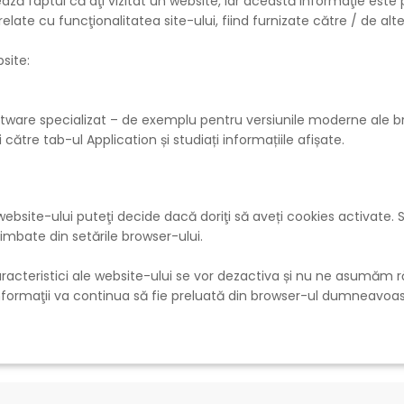
faptul că aţi vizitat un website, iar această informaţie este par
elate cu funcţionalitatea site-ului, fiind furnizate către / de alte 
site:
i software specializat – de exemplu pentru versiunile moderne ale
tre tab-ul Application și studiați informațiile afișate.
l website-ului puteţi decide dacă doriţi să aveți cookies activate
himbate din setările browser-ului.
aracteristici ale website-ului se vor dezactiva și nu ne asumăm 
nformaţii va continua să fie preluată din browser-ul dumneavoas