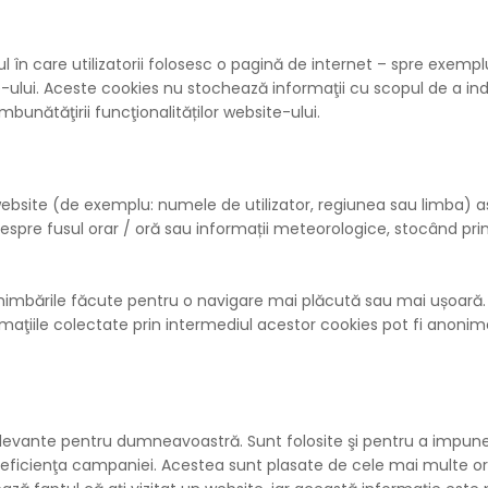
 în care utilizatorii folosesc o pagină de internet – spre exempl
-ului. Aceste cookies nu stochează informaţii cu scopul de a inde
bunătăţirii funcţionalităților website-ului.
site (de exemplu: numele de utilizator, regiunea sau limba) astf
espre fusul orar / oră sau informații meteorologice, stocând pri
schimbările făcute pentru o navigare mai plăcută sau mai ușoară.
rmaţiile colectate prin intermediul acestor cookies pot fi anonime
elevante pentru dumneavoastră. Sunt folosite şi pentru a impune 
eficienţa campaniei. Acestea sunt plasate de cele mai multe ori