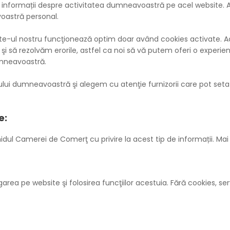
 informații despre activitatea dumneavoastră pe acel website. A
oastră personal.
ite-ul nostru funcţionează optim doar având cookies activate. 
şi să rezolvăm erorile, astfel ca noi să vă putem oferi o experie
mneavoastră.
ui dumneavoastră şi alegem cu atenţie furnizorii care pot seta c
e:
l Camerei de Comerţ cu privire la acest tip de informații. Mai jo
a pe website şi folosirea funcţiilor acestuia. Fără cookies, servicii