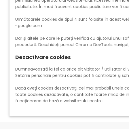
permisiunea operatorului website-ului. Acestea memorează 
publicitate. În mod frecvent cookies publicitare vor fi cor
Următoarele cookies de tipul 4 sunt folosite în acest web
• google.com
Dar și altele pe care le puteți verifica cu ajutorul unu
procedură: Deschideți panoul Chrome DevTools, navigați că
Dezactivare cookies
Dumneavoastră la fel ca orice alt vizitator / utilizator a
Setările personale pentru cookies pot fi controlate şi sc
Dacă aveţi cookies dezactivaţi, cel mai probabil unele c
toate cookies dezactivate, o cantitate foarte mică de i
funcţionarea de bază a website-ului nostru.