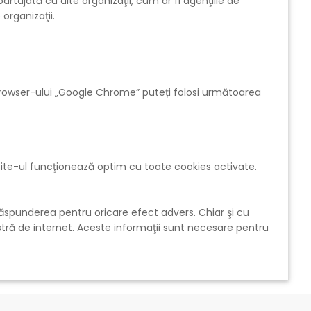
tajată cu alte organizaţii, cum ar fi agenţiile de
organizaţii.
 browser-ului „Google Chrome” puteți folosi următoarea
. Site-ul funcţionează optim cu toate cookies activate.
răspunderea pentru oricare efect advers. Chiar şi cu
tră de internet. Aceste informaţii sunt necesare pentru