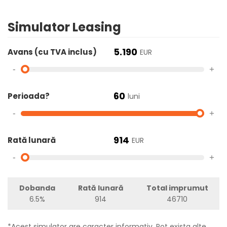
Simulator Leasing
5.190
Avans (cu TVA inclus)
EUR
-
+
60
Perioada?
luni
-
+
914
Rată lunară
EUR
-
+
Dobanda
Rată lunară
Total imprumut
6.5%
914
46710
*Acest simulator are caracter informativ. Pot exista alte