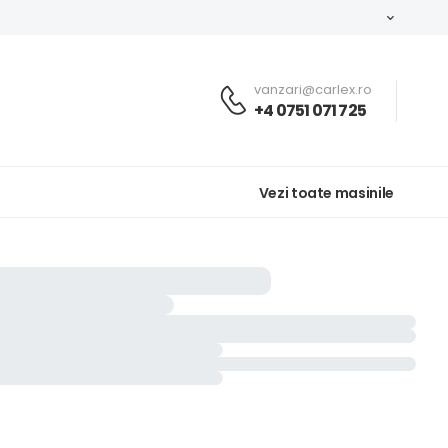
vanzari@carlex.ro
+4 0751 071 725
Vezi toate masinile