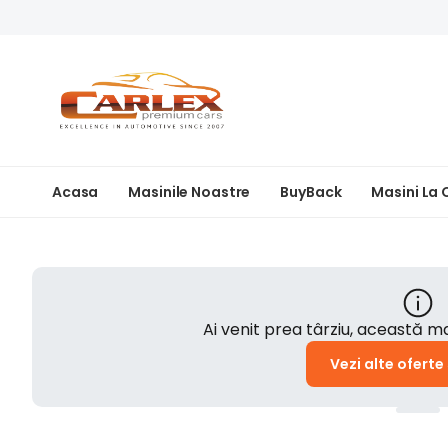
Acasa
Masinile Noastre
BuyBack
Masini La
Ai venit prea târziu, această 
Vezi alte oferte