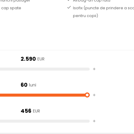
nunchi pasager
Airbag-uri cap fata
i cap spate
Isofix (puncte de prindere a sc
pentru copii)
2.590
EUR
+
60
luni
+
456
EUR
+