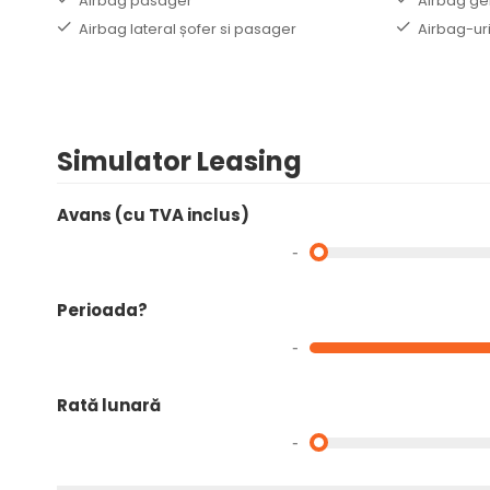
Airbag pasager
Airbag ge
Airbag lateral șofer si pasager
Airbag-ur
Simulator Leasing
Avans (cu TVA inclus)
-
Perioada?
-
Rată lunară
-