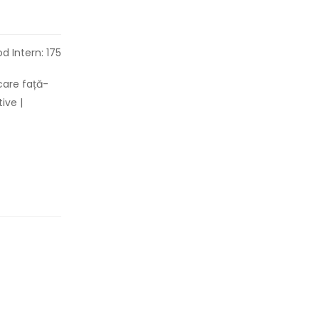
d Intern: 175
care față-
ive |