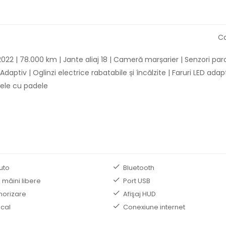
Co
2 | 78.000 km | Jante aliaj 18 | Cameră marșarier | Senzori par
ptiv | Oglinzi electrice rabatabile și încălzite | Faruri LED adapt
iele cu padele
uto
Bluetooth
 mâini libere
Port USB
norizare
Afişaj HUD
ocal
Conexiune internet