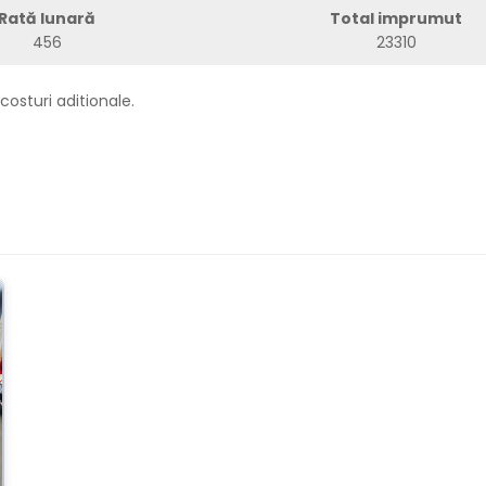
Rată lunară
Total imprumut
456
23310
costuri aditionale.