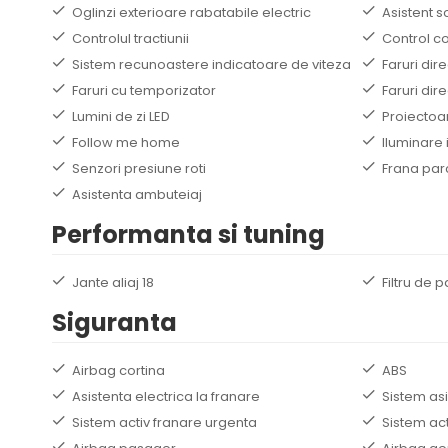
Oglinzi exterioare rabatabile electric
Asistent 
Controlul tractiunii
Control 
Sistem recunoastere indicatoare de viteza
Faruri dir
Faruri cu temporizator
Faruri dir
Lumini de zi LED
Proiectoa
Follow me home
Iluminare 
Senzori presiune roti
Frana par
Asistenta ambuteiaj
Performanta si tuning
Jante aliaj 18
Filtru de p
Siguranta
Airbag cortina
ABS
Asistenta electrica la franare
Sistem as
Sistem activ franare urgenta
Sistem ac