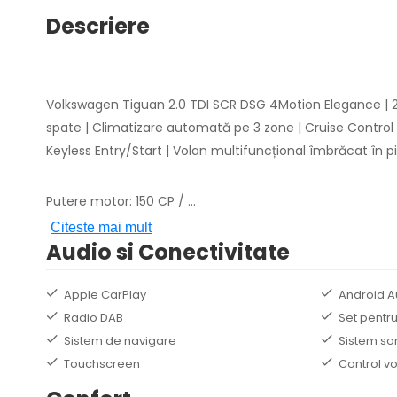
Descriere
Volkswagen Tiguan 2.0 TDI SCR DSG 4Motion Elegance | 202
spate | Climatizare automată pe 3 zone | Cruise Control Ada
Keyless Entry/Start | Volan multifuncțional îmbrăcat în p
Putere motor: 150 CP /
...
Citeste mai mult
Audio si Conectivitate
Apple CarPlay
Android A
Radio DAB
Set pentru
Sistem de navigare
Sistem so
Touchscreen
Control v