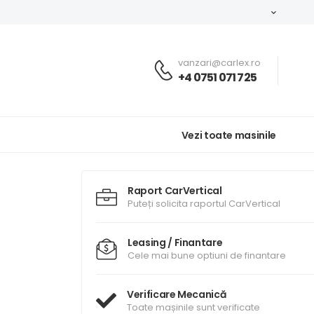
vanzari@carlex.ro
+4 0751 071 725
Vezi toate masinile
Raport CarVertical
Puteți solicita raportul CarVertical
Leasing / Finantare
Cele mai bune optiuni de finantare
Verificare Mecanică
Toate mașinile sunt verificate