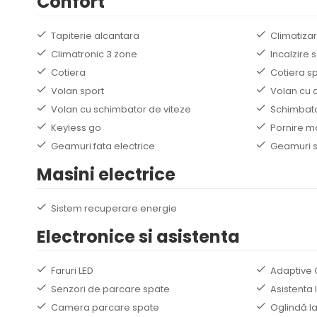
Confort
Tapiterie alcantara
Climatiza
Climatronic 3 zone
Incalzire 
Cotiera
Cotiera s
Volan sport
Volan cu 
Volan cu schimbator de viteze
Schimbato
Keyless go
Pornire m
Geamuri fata electrice
Geamuri s
Masini electrice
Sistem recuperare energie
Electronice si asistenta
Faruri LED
Adaptive 
Senzori de parcare spate
Asistenta 
Camera parcare spate
Oglindă la