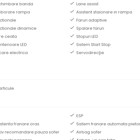
schimbare banda
Lane assist
coborare rampa
Asistent staionare in rampa
ectionale
Faruri adaptive
ectionale dinamice
Spalare faruri
re ceata
Stopuri LED
interioare LED
Sistem Start Stop
care electrica
Servodirecţie
articule
ESP
istenta franare oras
Sistem franare automata pieto
tiv recomandare pauza sofer
Airbag sofer