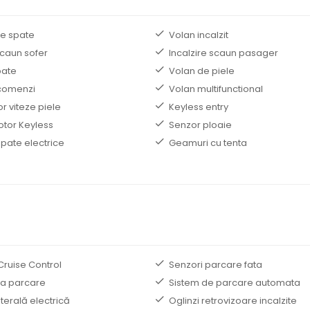
re spate
Volan incalzit
scaun sofer
Incalzire scaun pasager
pate
Volan de piele
comenzi
Volan multifunctional
r viteze piele
Keyless entry
otor Keyless
Senzor ploaie
pate electrice
Geamuri cu tenta
Cruise Control
Senzori parcare fata
la parcare
Sistem de parcare automata
terală electrică
Oglinzi retrovizoare incalzite